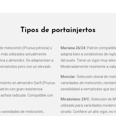
Tipos de portainjertos
de melocotón (Prunus pérsica) x
Mariana 26/24:
Patrón compatible
 más utilizados actualmente.
adapta bien a condiciones de rep
ina y almendro. Se adapta bien a
del suelo. Tiene un vigor muy eleva
 a nematodos pero con un elevado
Moderadamente resistente a cali
Monclar:
Selección clonal de mel
miento en almendro Garfi (Prunus
variedades de melocotón, nectari
trón con gran resistencia
sensibilidad a nematodos que los
asfixia radicular. Compatible con
Mirabolano 29/C:
Selección de Mi
utilizado para variedades modern
s variedades de melocotón,
ciruelo. Confiere un alto vigor, 