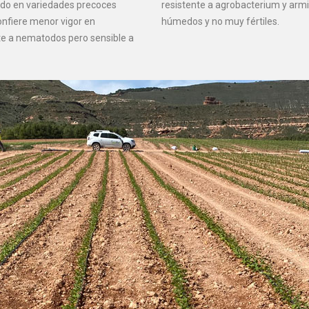
todo en variedades precoces
resistente a agrobacterium y armi
onfiere menor vigor en
húmedos y no muy fértiles.
e a nematodos pero sensible a